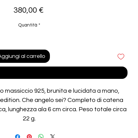
Prezzo
380,00 €
Quantità
*
Aggiungi al carrello
Acquista ora
to massiccio 925, brunita e lucidata a mano,
 edition. Che angelo sei? Completo di catena
ca, lunghezza ala 6 cm circa. Peso totale circa
22 g.