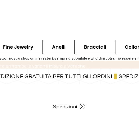
Fine Jewelry
Anelli
Bracciali
Colla
te entrambe le varianti Misura e Versione.
Per informazioni sulle spedizioni segui il bottone qui sotto
Spedizioni