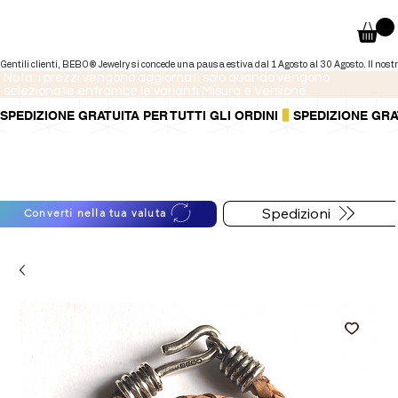
Nota: i prezzi vengono aggiornati solo quando vengono
selezionate entrambe le varianti Misura e Versione.
SPEDIZIONE GRATUITA PER TUTTI GLI ORDINI
Puoi anche pagare a rate tramite
Per informazioni sulle
PayPal.
spedizioni segui il bottone
Maggiori informazioni
.
qui sotto
Spedizioni
Converti nella tua valuta