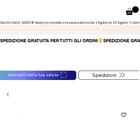
Nota: i prezzi vengono aggiornati solo quando vengono
selezionate entrambe le varianti Misura e Versione.
SPEDIZIONE GRATUITA PER TUTTI GLI ORDINI
Puoi anche pagare a rate tramite
Per informazioni sulle
PayPal.
spedizioni segui il bottone
Maggiori informazioni
.
qui sotto
Spedizioni
Converti nella tua valuta