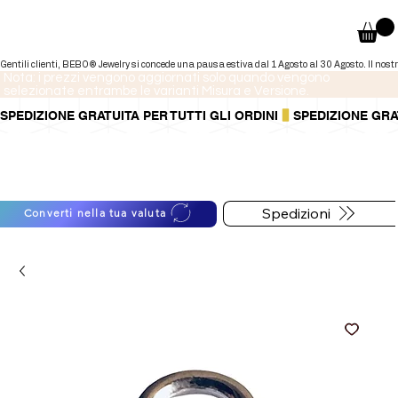
Nota: i prezzi vengono aggiornati solo quando vengono
selezionate entrambe le varianti Misura e Versione.
SPEDIZIONE GRATUITA PER TUTTI GLI ORDINI
Puoi anche pagare a rate tramite
Per informazioni sulle
PayPal.
spedizioni segui il bottone
Maggiori informazioni
.
qui sotto
Spedizioni
Converti nella tua valuta