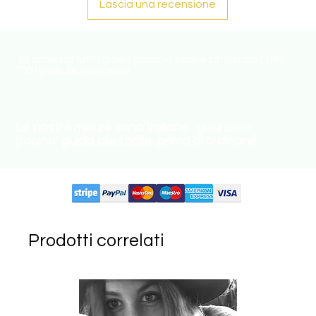
Lascia una recensione
Su richiesta tutti i gioielli possono essere fatti in oro ( 18K-
750 ) giallo, bianco o rosa.
Le nostre misure sono italiane
, guarda la
pagina
guida alle taglie
prima di ordinare!
Circuiti supportati:
Prodotti correlati