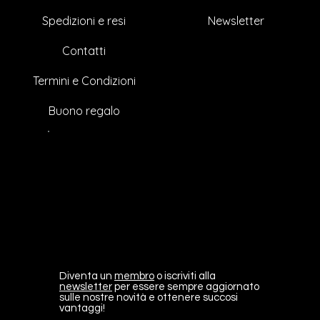
Esaurito
Prezzo scontato
Prezzo
Prezzo
Prezzo
Prezzo
Prezzo
Prezzo
Prezzo
Prezzo
Prezzo
Prezzo
Prezzo
Prezzo
Prezzo
A partire da
3500,00 €
2500,00 €
230,00 €
430,00 €
385,00 €
365,00 €
255,00 €
210,00 €
250,00 €
180,00 €
105,00 €
230,00 €
330,00 €
215,00 €
Newsletter
Spedizioni e resi
Contatti
Termini e Condizioni
Buono regalo
Diventa un
membro
o iscriviti alla
newsletter
per essere sempre aggiornato
sulle nostre novità e ottenere succosi
vantaggi!