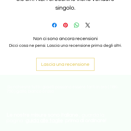
singolo.
Non ci sono ancora recensioni
Dicci cosa ne pensi. Lascia una recensione prima degli altri.
Lascia una recensione
Su richiesta tutti i gioielli possono essere fatti in oro ( 18K-
750 ) giallo, bianco o rosa.
Le nostre misure sono italiane
, guarda la
pagina
guida alle taglie
prima di ordinare!