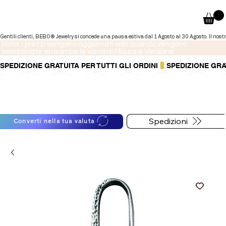
Nota: i prezzi vengono aggiornati solo quando vengono
selezionate entrambe le varianti Misura e Versione.
SPEDIZIONE GRATUITA PER TUTTI GLI ORDINI
Puoi anche pagare a rate tramite
Per informazioni sulle
PayPal.
spedizioni segui il bottone
Maggiori informazioni
.
qui sotto
Spedizioni
Converti nella tua valuta