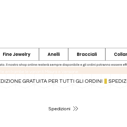
Fine Jewelry
Anelli
Bracciali
Colla
te entrambe le varianti Misura e Versione.
Per informazioni sulle spedizioni segui il bottone qui sotto
Spedizioni