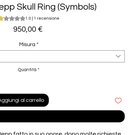
pp Skull Ring (Symbols)
ulla base di 1 recensione, la valutazione è 1.0 su cinque stelle
1.0 | 1 recensione
Prezzo
950,00 €
Misura
*
Quantità
*
Aggiungi al carrello
Acquista ora
epp,fatto in suo onore, dopo molte richieste