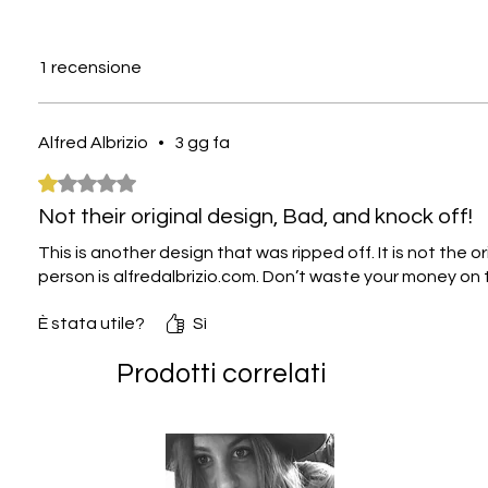
1 recensione
Alfred Albrizio
•
3 gg fa
Valutazione 1 stella su 5.
Not their original design, Bad, and knock off!
This is another design that was ripped off. It is not the o
person is alfredalbrizio.com. Don’t waste your money on t
È stata utile?
Sì
Prodotti correlati