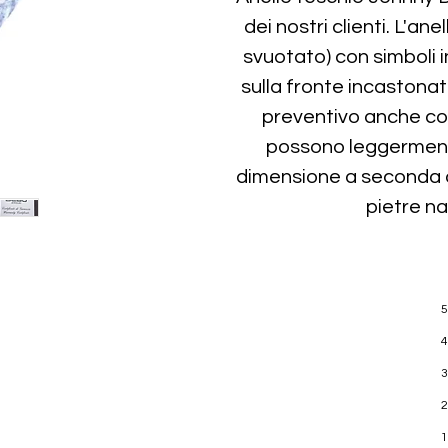
dei nostri clienti. L'an
svuotato) con simboli in
sulla fronte incastonati
preventivo anche con
possono leggermente 
dimensione a seconda d
pietre na
5
4
3
2
1