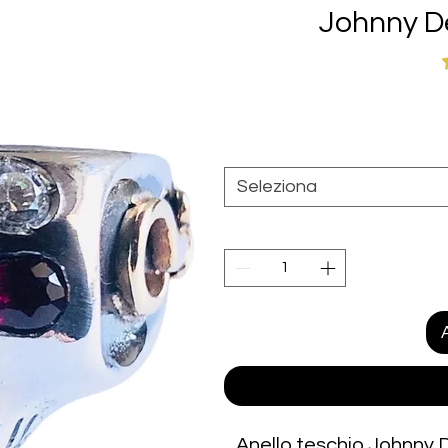
Johnny De
S
Seleziona
Anello teschio Johnny D