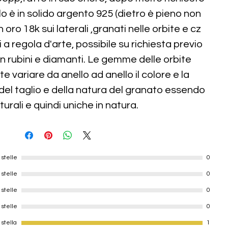
ello è in solido argento 925 (dietro è pieno non
 oro 18k sui laterali ,granati nelle orbite e cz
 a regola d'arte, possibile su richiesta previo
 rubini e diamanti. Le gemme delle orbite
variare da anello ad anello il colore e la
el taglio e della natura del granato essendo
turali e quindi uniche in natura.
 stelle
0
 stelle
0
 stelle
0
 stelle
0
 stella
1