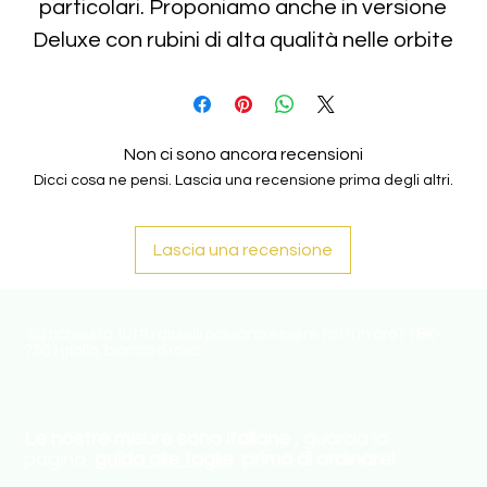
particolari. Proponiamo anche in versione
Deluxe con rubini di alta qualità nelle orbite
Non ci sono ancora recensioni
Dicci cosa ne pensi. Lascia una recensione prima degli altri.
Lascia una recensione
Su richiesta tutti i gioielli possono essere fatti in oro ( 18K-
750 ) giallo, bianco o rosa.
Le nostre misure sono italiane
, guarda la
pagina
guida alle taglie
prima di ordinare!