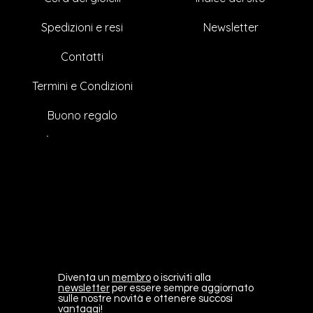
Esaurito
Prezzo scontato
Prezzo
Prezzo
Prezzo
Prezzo
Prezzo
Prezzo
Prezzo
Prezzo
Prezzo
Prezzo
Prezzo
Prezzo
Prezzo
A partire da
3500,00 €
2500,00 €
230,00 €
430,00 €
385,00 €
365,00 €
255,00 €
210,00 €
250,00 €
180,00 €
105,00 €
230,00 €
330,00 €
215,00 €
Newsletter
Spedizioni e resi
Contatti
Termini e Condizioni
Buono regalo
Diventa un
membro
o iscriviti alla
newsletter
per essere sempre aggiornato
sulle nostre novità e ottenere succosi
vantaggi!