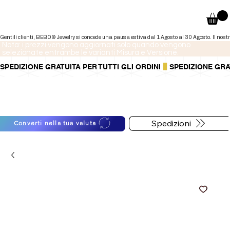
Nota: i prezzi vengono aggiornati solo quando vengono
selezionate entrambe le varianti Misura e Versione.
SPEDIZIONE GRATUITA PER TUTTI GLI ORDINI
Puoi anche pagare a rate tramite
Per informazioni sulle
PayPal.
spedizioni segui il bottone
Maggiori informazioni
.
qui sotto
Spedizioni
Converti nella tua valuta