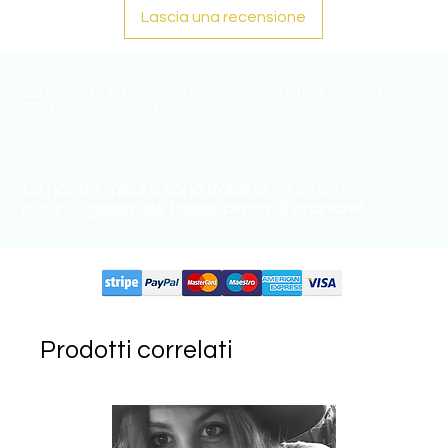
Lascia una recensione
Su richiesta tutti i gioielli possono essere fatti in oro ( 18K-
750 ) giallo, bianco o rosa.
Le nostre misure sono italiane
, guarda la
pagina
guida alle taglie
prima di ordinare!
Circuiti supportati:
Prodotti correlati