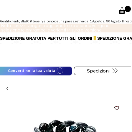
Nota: i prezzi vengono aggiornati solo quando vengono
selezionate entrambe le varianti Misura e Versione.
SPEDIZIONE GRATUITA PER TUTTI GLI ORDINI
Puoi anche pagare a rate tramite
Per informazioni sulle
PayPal.
spedizioni segui il bottone
Maggiori informazioni
.
qui sotto
Spedizioni
Converti nella tua valuta