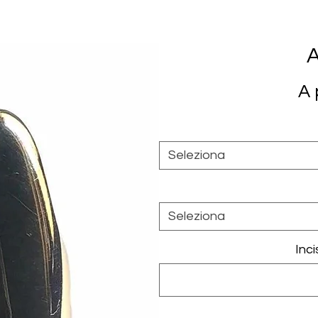
A
A 
Seleziona
Seleziona
Inci