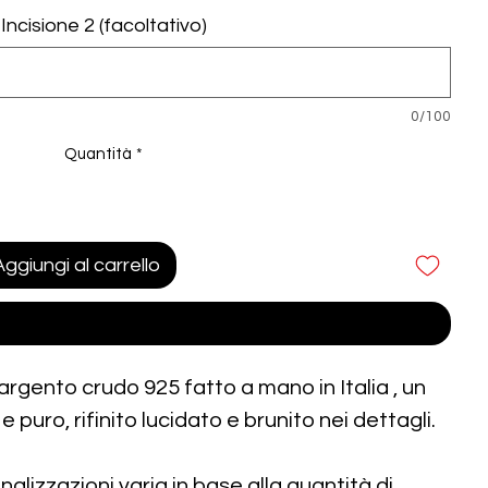
Incisione 2 (facoltativo)
0/100
Quantità
*
Aggiungi al carrello
Acquista ora
argento crudo 925 fatto a mano in Italia , un
e puro, rifinito lucidato e brunito nei dettagli.
nalizzazioni varia in base alla quantità di