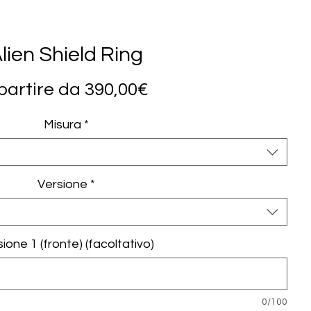
lien Shield Ring
Prezzo
partire da
390,00€
scontato
Misura
*
Versione
*
sione 1 (fronte) (facoltativo)
0/100