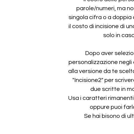
parole/numeri, ma not
singola cifra o a doppia 
il costo di incisione di 
solo in cas
Dopo aver selezion
personalizzazione negli 
alla versione da te scelt
"Incisione2" per scrive
due scritte in m
Usa i caratteri rimanenti
oppure puoi farl
Se hai bisono di ul