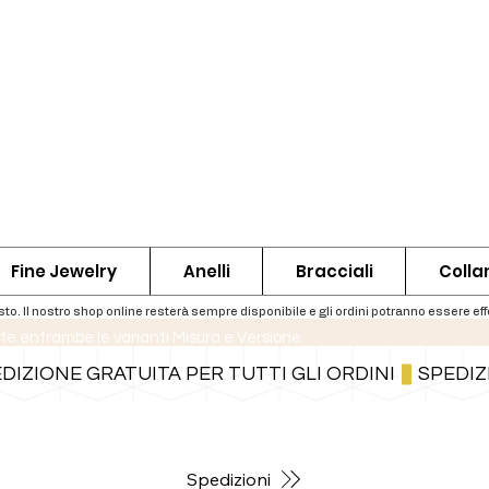
Fine Jewelry
Anelli
Bracciali
Colla
te entrambe le varianti Misura e Versione.
Per informazioni sulle spedizioni segui il bottone qui sotto
Spedizioni