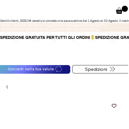
Nota: i prezzi vengono aggiornati solo quando vengono
selezionate entrambe le varianti Misura e Versione.
SPEDIZIONE GRATUITA PER TUTTI GLI ORDINI
Puoi anche pagare a rate tramite
Per informazioni sulle
PayPal.
spedizioni segui il bottone
Maggiori informazioni
.
qui sotto
Spedizioni
Converti nella tua valuta