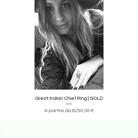
Great Indian Chief Ring | GOLD
Prezzo scontato
A partire da
8250,00 €
​Gli articoli sono realizzati a mano
su ordinazione, il che richiede fino
a 3-4 settimane lavorative. Se