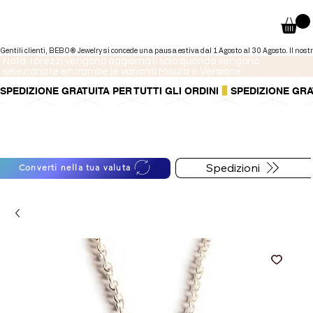
Nota: i prezzi vengono aggiornati solo quando vengono
selezionate entrambe le varianti Misura e Versione.
SPEDIZIONE GRATUITA PER TUTTI GLI ORDINI
Puoi anche pagare a rate tramite
Per informazioni sulle
PayPal.
spedizioni segui il bottone
Maggiori informazioni
.
qui sotto
Spedizioni
Converti nella tua valuta